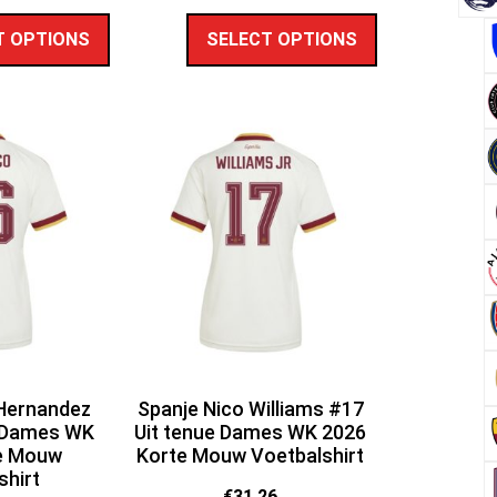
T OPTIONS
SELECT OPTIONS
 Hernandez
Spanje Nico Williams #17
e Dames WK
Uit tenue Dames WK 2026
e Mouw
Korte Mouw Voetbalshirt
shirt
€
31.26