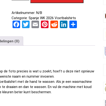
Artikelnummer:
N/B
Categorie:
Spanje WK 2026 Voetbalshirts
F
T
E
Pi
R
Li
D
a
wi
m
nt
e
n
el
ce
tt
ail
er
d
ke
e
elingen (0)
b
er
es
di
dI
n
o
t
t
n
o
k
p de foto precies is wat u zoekt, hoeft u deze niet opnieuw
w gewenste naam en nummer invoeren.
oetbalshirt met de hand te wassen. Als je een wasmachine
om te draaien en dan te wassen. En vul de machine met koud
e kleuren beter kunt beschermen.