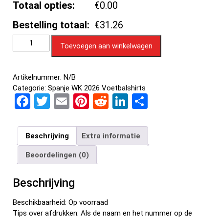
Totaal opties:
€0.00
Bestelling totaal:
€31.26
Toevoegen aan winkelwagen
Artikelnummer:
N/B
Categorie:
Spanje WK 2026 Voetbalshirts
F
T
E
Pi
R
Li
D
a
wi
m
nt
e
n
el
ce
tt
ail
er
d
ke
e
Beschrijving
Extra informatie
b
er
es
di
dI
n
Beoordelingen (0)
o
t
t
n
o
Beschrijving
k
Beschikbaarheid: Op voorraad
Tips over afdrukken: Als de naam en het nummer op de