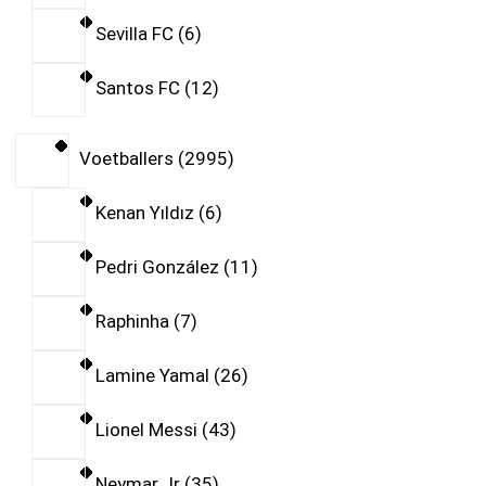
Sevilla FC
6
Santos FC
12
Voetballers
2995
Kenan Yıldız
6
Pedri González
11
Raphinha
7
Lamine Yamal
26
Lionel Messi
43
Neymar Jr
35