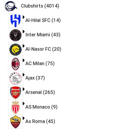
Clubshirts
4014
Al-Hilal SFC
14
Inter Miami
43
Al-Nassr FC
20
AC Milan
75
Ajax
37
Arsenal
265
AS Monaco
9
As Roma
45