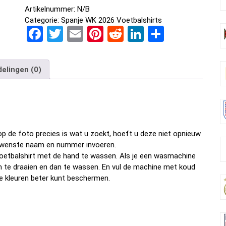
Artikelnummer:
N/B
Categorie:
Spanje WK 2026 Voetbalshirts
F
T
E
Pi
R
Li
D
a
wi
m
nt
e
n
el
ce
tt
ail
er
d
ke
e
elingen (0)
b
er
es
di
dI
n
o
t
t
n
o
k
p de foto precies is wat u zoekt, hoeft u deze niet opnieuw
w gewenste naam en nummer invoeren.
oetbalshirt met de hand te wassen. Als je een wasmachine
om te draaien en dan te wassen. En vul de machine met koud
e kleuren beter kunt beschermen.