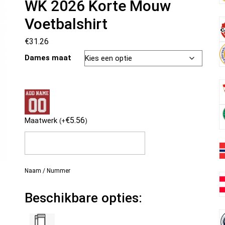
WK 2026 Korte Mouw
Voetbalshirt
€
31.26
Dames maat
€
5.56
Maatwerk
(
+
)
Naam / Nummer
Beschikbare opties: